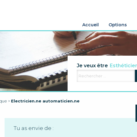
Accueil
Options
Agriculteur
Je veux être
Esthéticie
Electricien
Aide famili
ique
>
Electricien.ne automaticien.ne
Tu as envie de :