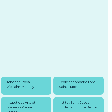
Athénée Royal
Ecole secondaire libre
Vielsalm-Manhay
Saint-Hubert
Institut des Arts et
Institut Saint-Joseph -
Métiers - Pierrard
Ecole Technique Bertrix