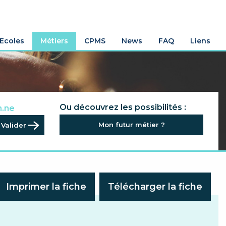
Ecoles
Métiers
CPMS
News
FAQ
Liens
.rice
Ou découvrez les possibilités :
n.ne
.ne
Mon futur métier ?
al.e
Imprimer la fiche
Télécharger la fiche