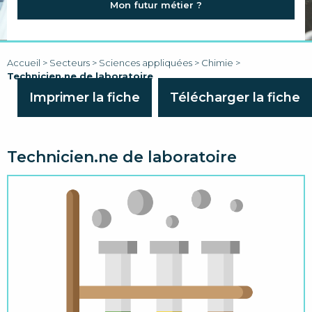
Mon futur métier ?
FAQ
LIENS
Accueil
>
Secteurs
>
Sciences appliquées
>
Chimie
>
Technicien.ne de laboratoire
Imprimer la fiche
Télécharger la fiche
Technicien.ne de laboratoire