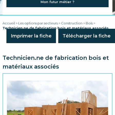
Mon futur métier ?
FAQ
LIENS
Accueil
>
Les options par secteurs
>
Construction
>
Bois
>
Technicien.ne de fabrication bois et matériaux associés
Imprimer la fiche
Télécharger la fiche
Technicien.ne de fabrication bois et
matériaux associés