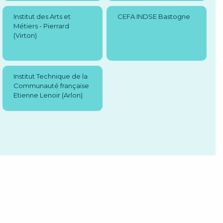
Institut des Arts et
CEFA INDSE Bastogne
Métiers - Pierrard
(Virton)
Institut Technique de la
Communauté française
Etienne Lenoir (Arlon)