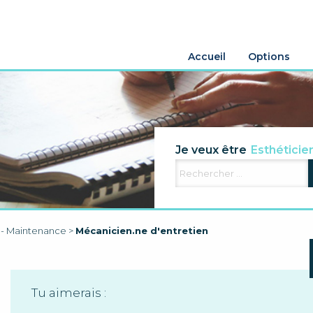
Accueil
Options
Agriculteur
Je veux être
Esthéticie
Electricien
Aide famili
e - Maintenance
>
Mécanicien.ne d'entretien
Tu aimerais :