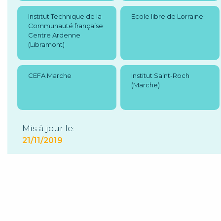
Institut Technique de la
Ecole libre de Lorraine
Communauté française
Centre Ardenne
(Libramont)
CEFA Marche
Institut Saint-Roch
(Marche)
Mis à jour le:
21/11/2019