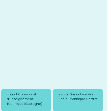
Institut Communal
Institut Saint-Joseph -
d'Enseignement
Ecole Technique Bertrix
Technique (Bastogne)