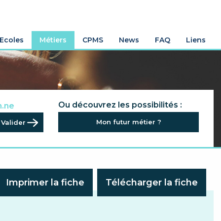
Ecoles
Métiers
CPMS
News
FAQ
Liens
.rice
Ou découvrez les possibilités :
n.ne
.ne
Mon futur métier ?
al.e
Imprimer la fiche
Télécharger la fiche