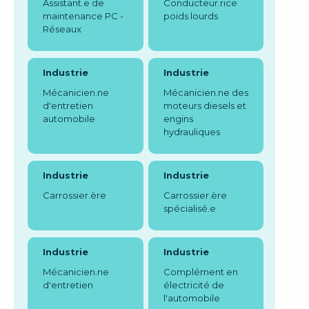
Assistant.e de
Conducteur.rice
maintenance PC -
poids lourds
Réseaux
Industrie
Industrie
Mécanicien.ne
Mécanicien.ne des
d'entretien
moteurs diesels et
automobile
engins
hydrauliques
Industrie
Industrie
Carrossier.ère
Carrossier.ère
spécialisé.e
Industrie
Industrie
Mécanicien.ne
Complément en
d'entretien
électricité de
l'automobile