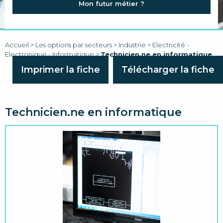
Mon futur métier ?
FAQ
LIENS
Accueil
>
Les options par secteurs
>
Industrie
>
Electricité -
Electronique - Informatique
>
Technicien.ne en informatique
Imprimer la fiche
Télécharger la fiche
Technicien.ne en informatique