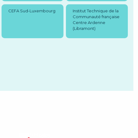
CEFA Sud-Luxembourg
Institut Technique de la
Communauté française
Centre Ardenne
(Libramont)