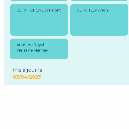
CEFA ITCFCA Libramont
CEFA ITELA Arlon
Athénée Royal
Vielsalm-Manhay
Mis à jour le:
03/04/2023