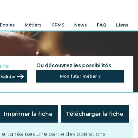
Ecoles
Métiers
CPMS
News
FAQ
Liens
.rice
Ou découvrez les possibilités :
n.ne
.ne
Mon futur métier ?
al.e
Imprimer la fiche
Télécharger la fiche
, tu réalises une partie des opérations