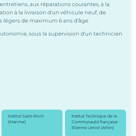
 entretiens, aux réparations courantes, à la
tion à la livraison d'un véhicule neuf, de
ires légers de maximum 6 ans d'âge.
autonomie, sous la supervision d'un technicien
Institut Saint-Roch
Institut Technique de la
(Marche)
Communauté française
Etienne Lenoir (Arlon)