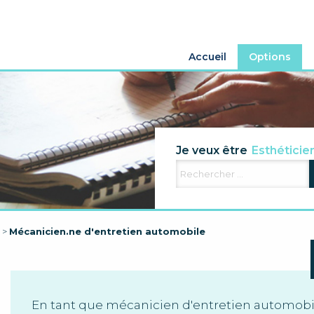
Accueil
Options
Agriculteur
Je veux être
Esthéticie
Electricien
Aide famili
>
Mécanicien.ne d'entretien automobile
En tant que mécanicien d'entretien automobile