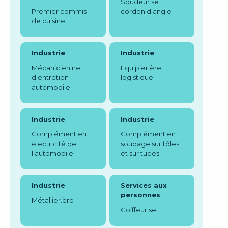
Soudeur.se
Premier commis
cordon d'angle
de cuisine
Industrie
Industrie
Mécanicien.ne
Equipier.ère
d'entretien
logistique
automobile
Industrie
Industrie
Complément en
Complément en
électricité de
soudage sur tôles
l'automobile
et sur tubes
Industrie
Services aux
personnes
Métallier.ère
Coiffeur.se