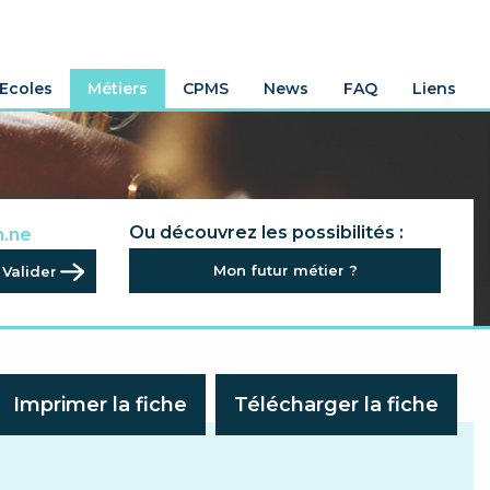
Ecoles
Métiers
CPMS
News
FAQ
Liens
.rice
Ou découvrez les possibilités :
n.ne
.ne
Mon futur métier ?
al.e
Imprimer la fiche
Télécharger la fiche