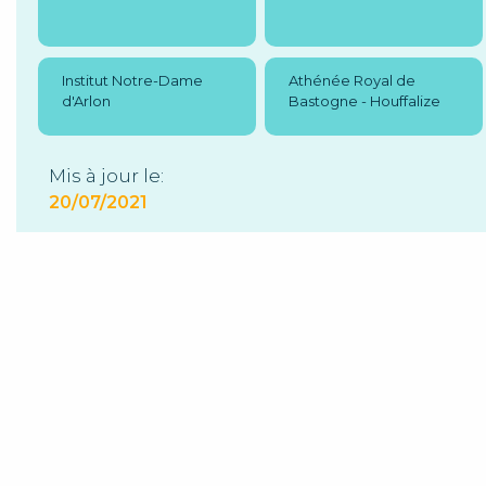
Institut Notre-Dame
Athénée Royal de
d'Arlon
Bastogne - Houffalize
Mis à jour le:
20/07/2021