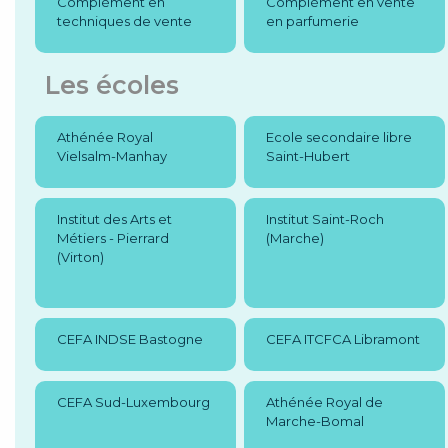
Complément en
Complément en vente
techniques de vente
en parfumerie
Les écoles
Athénée Royal
Ecole secondaire libre
Vielsalm-Manhay
Saint-Hubert
Institut des Arts et
Institut Saint-Roch
Métiers - Pierrard
(Marche)
(Virton)
CEFA INDSE Bastogne
CEFA ITCFCA Libramont
CEFA Sud-Luxembourg
Athénée Royal de
Marche-Bomal