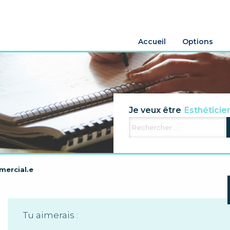
Accueil
Options
Agriculteur
Je veux être
Esthéticie
Electricien
Aide famili
mercial.e
Tu aimerais :