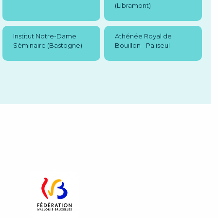
(Libramont)
Institut Notre-Dame
Athénée Royal de
Séminaire (Bastogne)
Bouillon - Paliseul