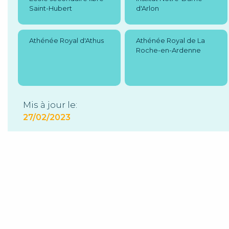
Saint-Hubert
d'Arlon
Athénée Royal d'Athus
Athénée Royal de La
Roche-en-Ardenne
Mis à jour le:
27/02/2023