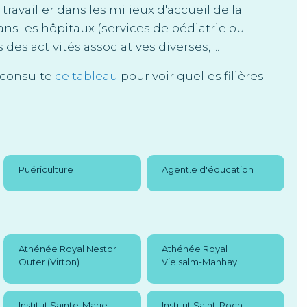
availler dans les milieux d'accueil de la
ans les hôpitaux (services de pédiatrie ou
des activités associatives diverses, ...
, consulte
ce tableau
pour voir quelles filières
Puériculture
Agent.e d'éducation
Athénée Royal Nestor
Athénée Royal
Outer (Virton)
Vielsalm-Manhay
Institut Sainte-Marie
Institut Saint-Roch