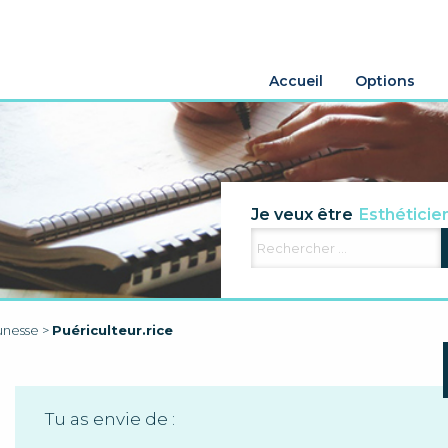
Accueil
Options
Agriculteur
Je veux être
Esthéticie
Electricien
Aide famili
unesse
>
Puériculteur.rice
Tu as envie de :