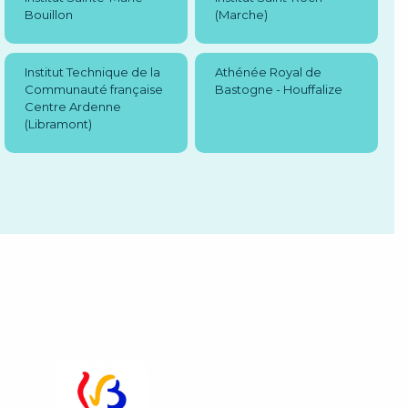
Bouillon
(Marche)
Institut Technique de la
Athénée Royal de
Communauté française
Bastogne - Houffalize
Centre Ardenne
(Libramont)