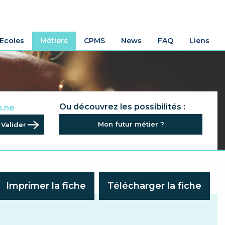
Ecoles
Métiers
CPMS
News
FAQ
Liens
.rice
Ou découvrez les possibilités :
n.ne
.ne
Mon futur métier ?
al.e
Imprimer la fiche
Télécharger la fiche